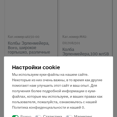
Кат.номер:
46150-00
Кат.номер:
MAU-
Колбы Эрленмейера,
EK17082301
Boro, широкое
Колба
горлышко, различные
Эрленмейера,100 млSB
размеры
29
Настройки cookie
Мы используем куки-файлы на нашем сайте.
Некоторые из них очень важны, в то время как другие
помогают нам улучшить этот сайт и ваш опыт. Для
получения более подробной информации о куки-
файлах, которые мы используем, и ваших правах как
пользователя, пожалуйста, ознакомьтесь с нашей
Политика конфиденциальности
и нашей
0
.
Важно
Статистика
Маркетинг