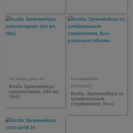
Кат.номер:
36431-00
Кат.номер:
MAU-
Колба Эрленмейера,
EK17082303
широкогорлая, 500 мл,
Колбы Эрленмейера со
SB45
шлифованным
соединением, Boro,
различные объемы