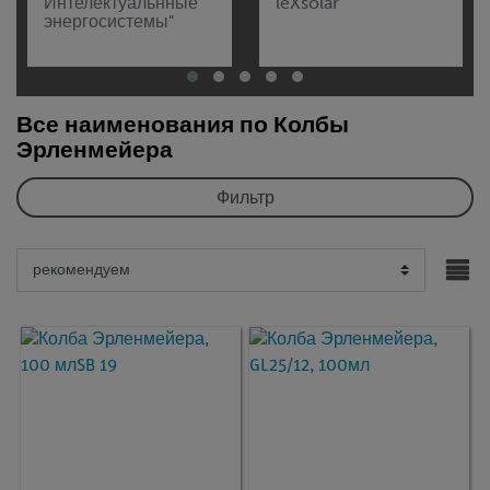
Интелектуальнные
leXsolar
энергосистемы"
Все наименования по Колбы
Эрленмейера
Фильтр