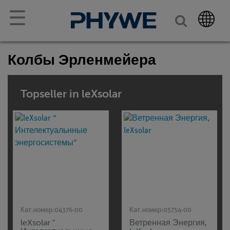
☰
Колбы Эрленмейера
Topseller in leXsolar
Кат.номер:
04376-00
Кат.номер:
05754-00
leXsolar "
Ветренная Энергия,