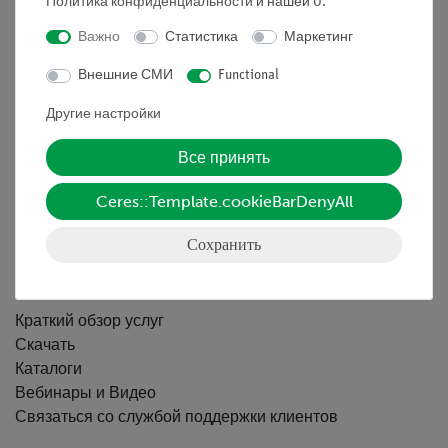
Политика конфиденциальности
и нашей
0
.
Nach oben
Важно
Статистика
Маркетинг
Внешние СМИ
Functional
Информация
Другие настройки
Контактное лицо
Все принять
Условия сотрудничества
Ceres::Template.cookieBarDenyAll
Декларация о конфиденциальности
Вводные данные
Сохранить
Обслуживание
Краткий обзор услуг
Скачать
Каталоги
Вебинары и Видео
Связаться со службой поддержки клиентов