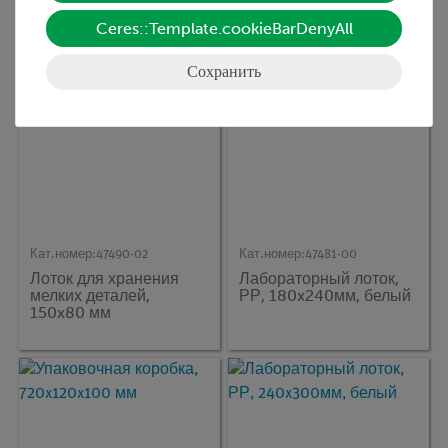
Ceres::Template.cookieBarDenyAll
Сохранить
Кат.номер:
47490-02
Кат.номер:
47481-00
Лоток для хранения
Лабораторный лоток,
мелких деталей,
РР, 180x240мм, белый
150x80 мм