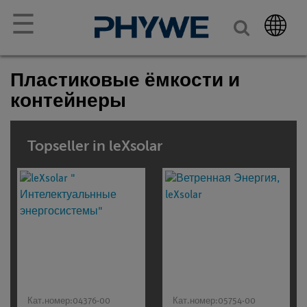
☰
Пластиковые ёмкости и
контейнеры
Topseller in leXsolar
Кат.номер:
04376-00
Кат.номер:
05754-00