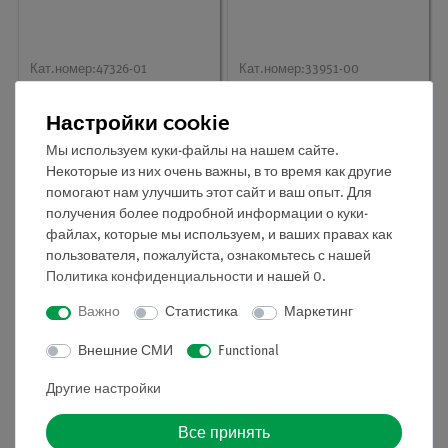
Кат.номер:
47326-01
Кат.номер:
33951-00
Перегородка, 115x95
Канистра, 5 л,
мм
пластмасса, с носиком
Настройки cookie
Мы используем куки-файлы на нашем сайте.
Некоторые из них очень важны, в то время как другие
помогают нам улучшить этот сайт и ваш опыт. Для
получения более подробной информации о куки-
файлах, которые мы используем, и ваших правах как
пользователя, пожалуйста, ознакомьтесь с нашей
Политика конфиденциальности
и нашей
0
.
Важно
Статистика
Маркетинг
Внешние СМИ
Functional
Кат.номер:
54095-01
Кат.номер:
45019-50
Другие настройки
Пластиковый поддон
Чашечки для
для тележки с 4-мя
взвешивания, 500 шт.
Все принять
полками