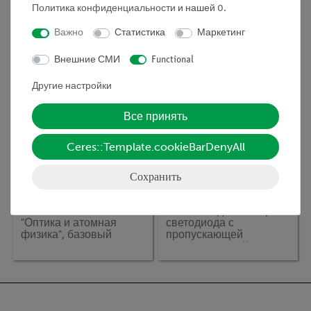
спектрометр
Политика конфиденциальности
и нашей
0
.
Важно
Статистика
Маркетинг
Новинка
Внешние СМИ
Functional
Другие настройки
Все принять
Ceres::Template.cookieBarDenyAll
Сохранить
Кат.номер:
15350-88D
Кат.номер:
P1415401
TESS advanced Физика
Как выглядит спектр
"Оптика и атомная
светодиода с
физика", базовый
пропускающей
набор
дифракционной
решёткой?