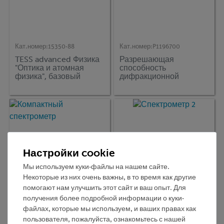
Кат.номер:
15350-88
Кат.номер:
P1196700
TESS advanced Физика
Разрешающая
"Оптика и атомная
способность
физика", базовый
дифракционной
набор
решетки
Настройки cookie
Мы используем куки-файлы на нашем сайте.
Некоторые из них очень важны, в то время как другие
помогают нам улучшить этот сайт и ваш опыт. Для
получения более подробной информации о куки-
Кат.номер:
35630-00
Кат.номер:
35635-04
файлах, которые мы используем, и ваших правах как
Компактный
Спектрометр 2
пользователя, пожалуйста, ознакомьтесь с нашей