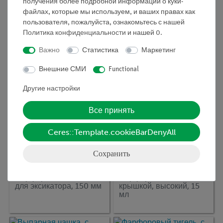
получения более подробной информации о куки-
Кат.номер:
32471-03
Кат.номер:
32603-01
файлах, которые мы используем, и ваших правах как
Фарфоровые лодочки,
Пестик, d=26 мм, l=120
пользователя, пожалуйста, ознакомьтесь с нашей
10 шт.
мм
Политика конфиденциальности
и нашей
0
.
Важно
Статистика
Маркетинг
Внешние СМИ
Functional
Другие настройки
Все принять
Ceres::Template.cookieBarDenyAll
Сохранить
Кат.номер:
32474-00
Кат.номер:
46455-00
Фарфоровая пластина
Фарфоровый тигель, с
для эксикатора, 150 мм
крышкой, высокий, 15
мл