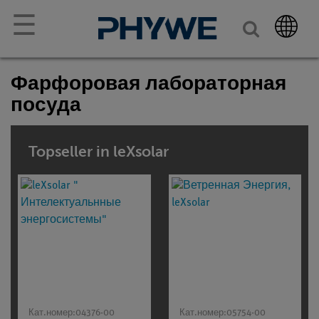
☰
Фарфоровая лабораторная
посуда
Topseller in leXsolar
Кат.номер:
04376-00
Кат.номер:
05754-00