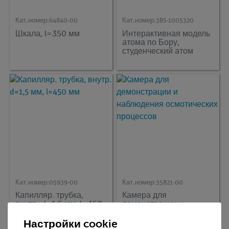
Кат.номер:
64840-00
Кат.номер:
3BS-1005320
Шкала, l=350 мм
Интерактивная модель
атома по Бору,
студенческий атом
Кат.номер:
05939-00
Кат.номер:
35821-00
Капилляр. трубка,
Камера для
внутр. d=1,5 мм, l=450
демонстрации и
мм
наблюдения
осмотических
Настройки cookie