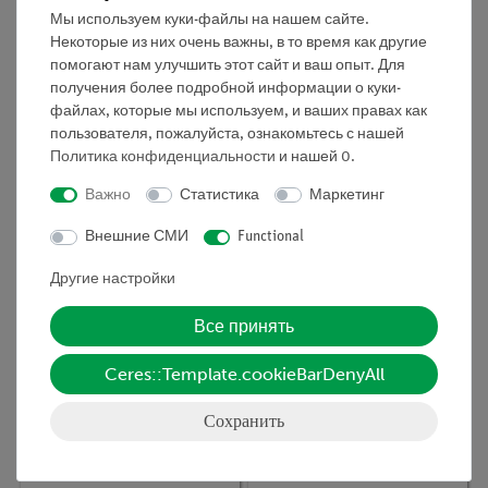
процессов
Мы используем куки-файлы на нашем сайте.
Некоторые из них очень важны, в то время как другие
помогают нам улучшить этот сайт и ваш опыт. Для
получения более подробной информации о куки-
файлах, которые мы используем, и ваших правах как
пользователя, пожалуйста, ознакомьтесь с нашей
Политика конфиденциальности
и нашей
0
.
Важно
Статистика
Маркетинг
Внешние СМИ
Functional
Кат.номер:
35821-10
Кат.номер:
32987-00
Вспомогательная
Целлофан, 300x200
Другие настройки
камера для осмоса/
мм,
электрохимии
Все принять
Ceres::Template.cookieBarDenyAll
Сохранить