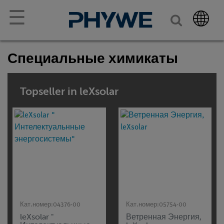
☰
Специальные химикаты
Topseller in leXsolar
Кат.номер:
04376-00
Кат.номер:
05754-00
leXsolar "
Ветренная Энергия,