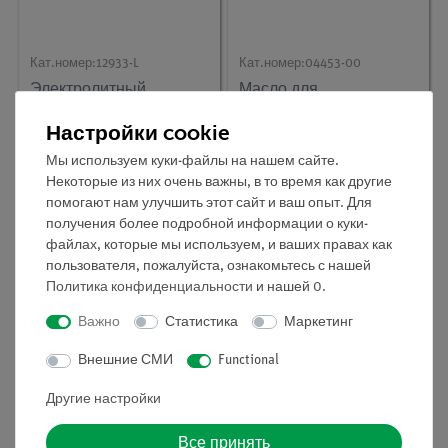
Кат.номер:
12933-L
Кат.номер:
04453-00
Электролитный
Масло для
раствор для Cobra
инструментов, 100 г
SMARTsense -
Настройки cookie
Кислород
Мы используем куки-файлы на нашем сайте.
Некоторые из них очень важны, в то время как другие
помогают нам улучшить этот сайт и ваш опыт. Для
получения более подробной информации о куки-
файлах, которые мы используем, и ваших правах как
пользователя, пожалуйста, ознакомьтесь с нашей
Политика конфиденциальности
и нашей
0
.
Важно
Статистика
Маркетинг
Внешние СМИ
Functional
Кат.номер:
12933-N
Другие настройки
Раствор для
калибровки нулевого
уровня кислорода
Все принять