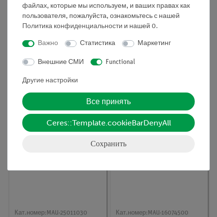
файлах, которые мы используем, и ваших правах как
пользователя, пожалуйста, ознакомьтесь с нашей
Политика конфиденциальности
и нашей
0
.
Важно
Статистика
Маркетинг
Кат.номер:
MAU-16074544
Кат.номер:
MAU-10020802
Внешние СМИ
Functional
Стеклянные трубки,
Стеклянная трубка,
d=8 мм, l=250 мм, 10
l=200 мм, d=8 мм
Другие настройки
шт.
Все принять
Ceres::Template.cookieBarDenyAll
Сохранить
Кат.номер:
MAU-25011030
Кат.номер:
MAU-16074500