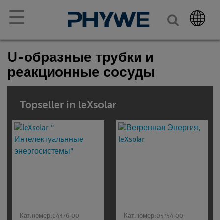
☰
U-образные трубки и
реакционные сосуды
Topseller in leXsolar
Кат.номер:
04376-00
Кат.номер:
05754-00