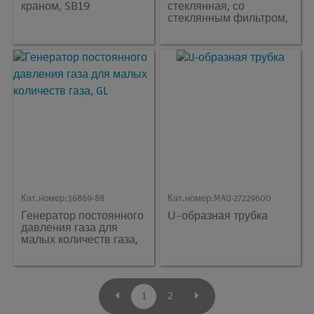
краном, SB19
стеклянная, со
стеклянным фильтром,
2 боковыми
расширениями, SB19
Кат.номер:
36869-88
Кат.номер:
MAU-27229600
Генератор постоянного
U-образная трубка
давления газа для
малых количеств газа,
GL
1
2