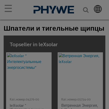
☰
Шпатели и тигельные щипцы
Topseller in leXsolar
Кат.номер:
04376-00
Кат.номер:
05754-00
leXsolar "
Ветренная Энергия,