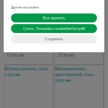
Другие настройки
Все принять
Ceres::Template.cookieBarDenyAll
Сохранить
Кат.номер:
46952-00
Кат.номер:
46955-00
Шпатель,
Микрошпатель,
двухсторонний, сталь,
двухсторонний, сталь,
l=185 мм
3/130 мм