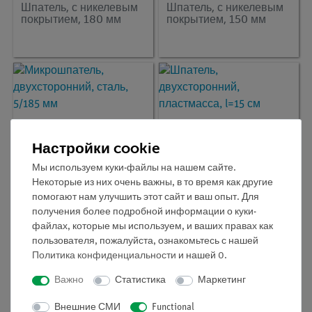
Шпатель, с никелевым
Шпатель, с никелевым
покрытием, 180 мм
покрытием, 150 мм
Настройки cookie
Мы используем куки-файлы на нашем сайте.
Некоторые из них очень важны, в то время как другие
помогают нам улучшить этот сайт и ваш опыт. Для
Кат.номер:
46957-00
Кат.номер:
38832-00
получения более подробной информации о куки-
Микрошпатель,
Шпатель,
файлах, которые мы используем, и ваших правах как
двухсторонний, сталь,
двухсторонний,
пользователя, пожалуйста, ознакомьтесь с нашей
5/185 мм
пластмасса, l=15 см
Политика конфиденциальности
и нашей
0
.
Важно
Статистика
Маркетинг
Внешние СМИ
Functional