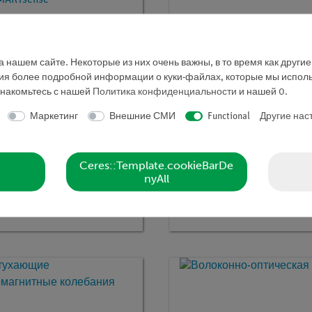
 нашем сайте. Некоторые из них очень важны, в то время как други
ния более подробной информации о куки-файлах, которые мы исполь
знакомьтесь с нашей
Политика конфиденциальности
и нашей
0
.
Маркетинг
Внешние СМИ
Functional
Другие нас
мер:
P6301569
Кат.номер:
P1378900
Ceres::Template.cookieBarDe
фированные
Незатухающие
nyAll
ромагнитные колебания с
электромагнитные колеб
 SMARTsense