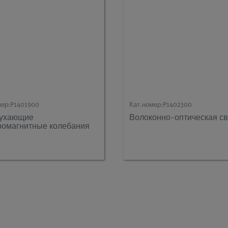
мер:
P1401900
Кат.номер:
P1402300
тухающие
Волоконно-оптическая св
ромагнитные колебания