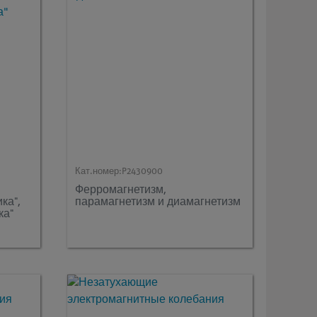
Кат.номер:
P2430900
Ферромагнетизм,
ка",
парамагнетизм и диамагнетизм
ка"