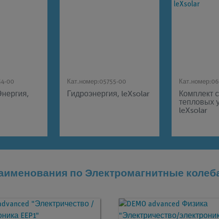
54-00
Кат.номер:
05755-00
Кат.номер:
06
Энергия,
Гидроэнергия, leXsolar
Комплект 
тепловых у
leXsolar
аименования по Электромагнитные колеб