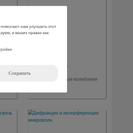
е помогают нам улучшить этот
зуем, и ваших правах как
тройки
Кат.номер:
P1358600
Сохранить
Незатухающие
ания
электромагнитные колебания