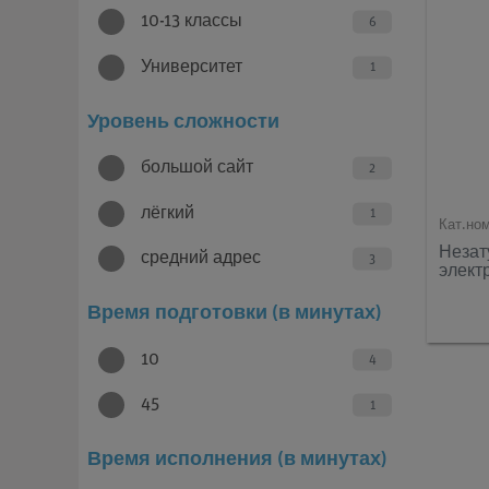
10-13 классы
6
Университет
1
Уровень сложности
большой сайт
2
лёгкий
1
Кат.но
Неза
средний адрес
3
элект
Время подготовки (в минутах)
10
4
45
1
Время исполнения (в минутах)