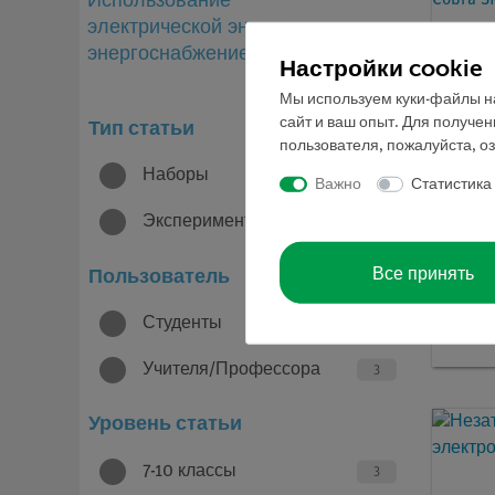
Использование
электрической энергии,
энергоснабжение
Настройки cookie
Мы используем куки-файлы на
сайт и ваш опыт. Для получе
Тип статьи
пользователя, пожалуйста, о
Наборы
2
Важно
Статистика
Эксперименты
6
Кат.но
Все принять
Пользователь
Демп
элект
Cobra
Студенты
4
Учителя/Профессора
3
Уровень статьи
7-10 классы
3