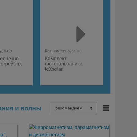
758-00
Кат.номер:
06761-00
Кат.номер:
солнечно-
Комплект
leXsolar 
стройств,
фотогальваники,
набор
leXsolar
"Электро
ания и волны