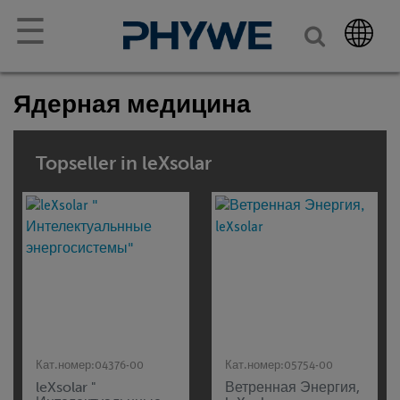
☰
Ядерная медицина
Topseller in leXsolar
Кат.номер:
04376-00
Кат.номер:
05754-00
leXsolar "
Ветренная Энергия,