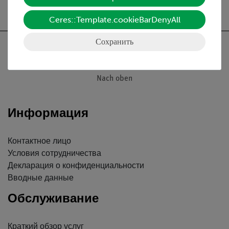
бета лучей с
использованием
Ceres::Template.cookieBarDenyAll
счетчика Гейгера-
Мюллера
Сохранить
Nach oben
Информация
Контактное лицо
Условия сотрудничества
Декларация о конфиденциальности
Вводные данные
Обслуживание
Краткий обзор услуг