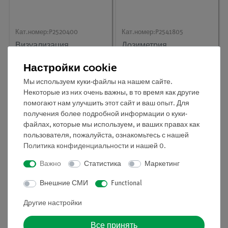
Кат.номер:
P2520400
Кат.номер:
P2541805
Визуализация
Дозиметрия
радиоактивных частиц
рентгеновского
/ камера Вильсона
излучения
Настройки cookie
Мы используем куки-файлы на нашем сайте.
Некоторые из них очень важны, в то время как другие
помогают нам улучшить этот сайт и ваш опыт. Для
получения более подробной информации о куки-
файлах, которые мы используем, и ваших правах как
пользователя, пожалуйста, ознакомьтесь с нашей
Политика конфиденциальности
и нашей
0
.
Важно
Статистика
Маркетинг
Внешние СМИ
Functional
Кат.номер:
P2523100
Кат.номер:
P2524101
Другие настройки
Поглощение электрона
Изучение закона
расстояния и
поглощения гамма или
Все принять