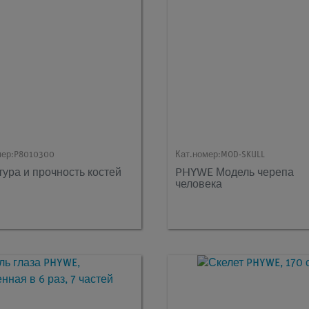
мер:
P8010300
Кат.номер:
MOD-SKULL
тура и прочность костей
PHYWE Модель черепа
человека