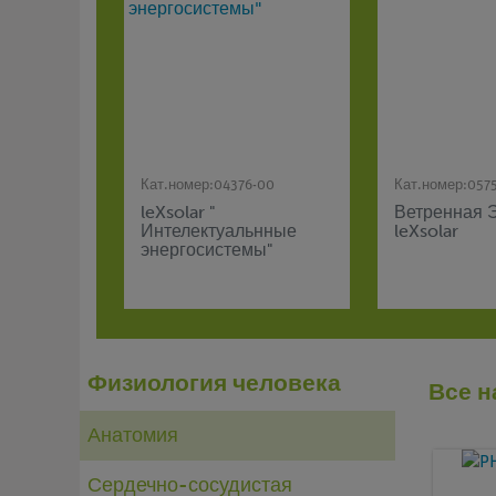
Кат.номер:
04376-00
Кат.номер:
057
leXsolar "
Ветренная 
Интелектуальнные
leXsolar
энергосистемы"
Физиология человека
Все н
Анатомия
Сердечно-сосудистая