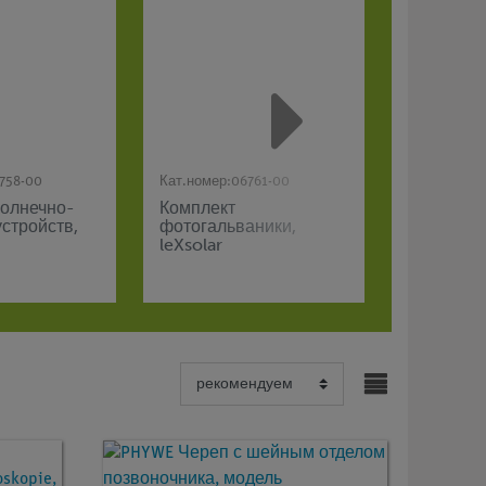
758-00
Кат.номер:
06761-00
Кат.номер:
солнечно-
Комплект
leXsolar 
стройств,
фотогальваники,
набор
leXsolar
"Электро