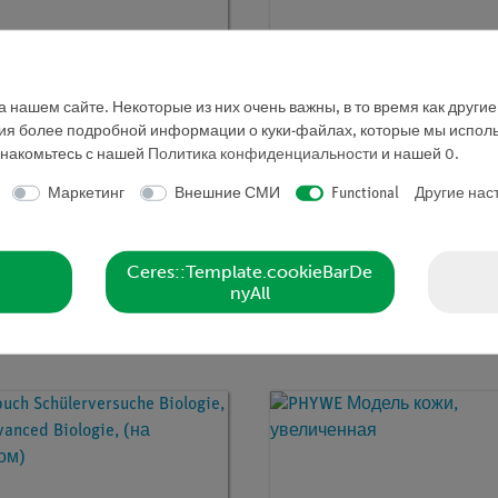
 нашем сайте. Некоторые из них очень важны, в то время как други
ния более подробной информации о куки-файлах, которые мы исполь
знакомьтесь с нашей
Политика конфиденциальности
и нашей
0
.
Маркетинг
Внешние СМИ
Functional
Другие нас
мер:
MOD-EYE
Кат.номер:
MOD-SKELETON
ь глаза PHYWE,
Скелет PHYWE, 170 см
Ceres::Template.cookieBarDe
ченная в 6 раз, 7 частей
nyAll