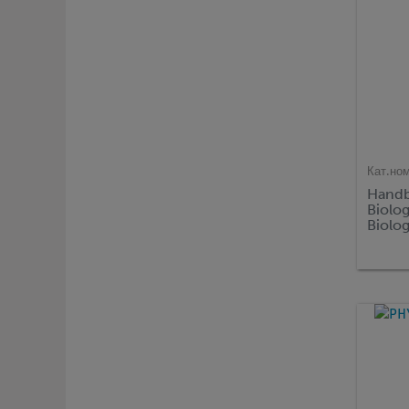
Кат.но
Handb
Biolo
Biolog