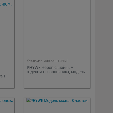
Кат.номер:
MOD-SKULLSPINE
PHYWE Череп с шейным
отделом позвоночника, модель
e I
S