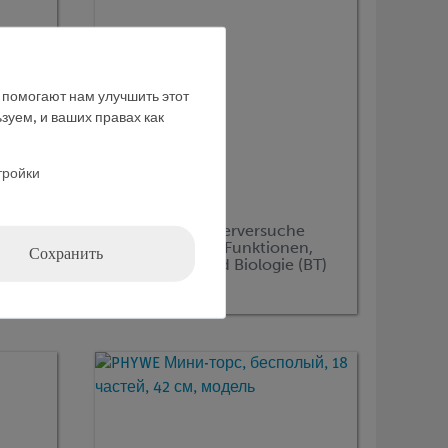
е помогают нам улучшить этот
зуем, и ваших правах как
тройки
Кат.номер:
01139-11
Handbuch Lehrerversuche
Strukturen und Funktionen,
Сохранить
DEMO advanced Biologie (BT)