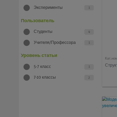
Эксперименты
1
Пользователь
Студенты
4
Учителя/Профессора
1
Уровень статьи
Кат.но
Струк
5-7 класс
1
7-10 классы
2