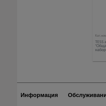
Кат.но
TESS 
"Обща
набор
Информация
Обслуживан