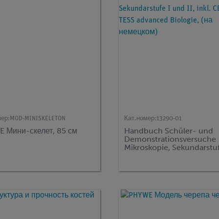
мер:
MOD-MINISKELETON
Кат.номер:
13290-01
 Мини-скелет, 85 см
Handbuch Schüler- und
Demonstrationsversuche
Mikroskopie, Sekundarstuf
und II, inkl. CD-ROM, TES
advanced Biologie, (на
немецком)