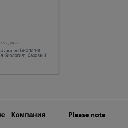
мер:
25296-88
advanced Биология
я биология", базовый
ие
Компания
Please note