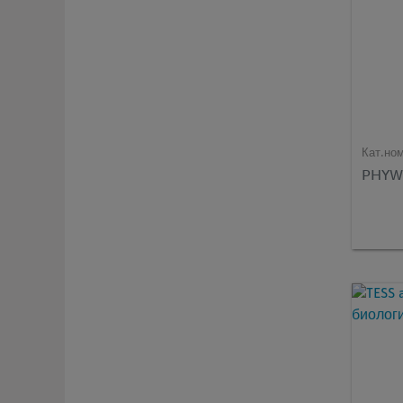
Кат.но
PHYWE