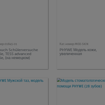
мер:
01845-01
Кат.номер:
MOD-SKIN
uch Schülerversuche
PHYWE Модель кожи,
gie, TESS advanced
увеличенная
ie, (на немецком)