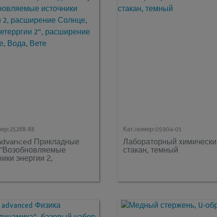
мер:
25288-88
Кат.номер:
05904-01
advanced Прикладные
Лабораторный химически
 "Возобновляемые
стакан, темный
ники энергии 2,
рение Солнце, Вода,
ргии 2", расширение
це, Вода, Вете