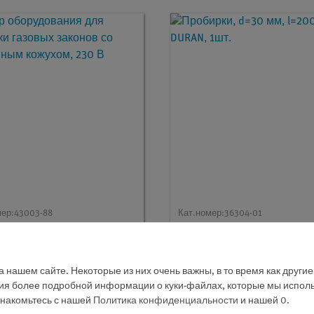
мер:
43003-88
Кат.номер:
36304-01
 оборудования для
Пробирки, d=30 мм, l=20
рки газовых законов со
DURAN, 1шт.
янным кожухом, 230 В
 нашем сайте. Некоторые из них очень важны, в то время как други
ния более подробной информации о куки-файлах, которые мы исполь
знакомьтесь с нашей
Политика конфиденциальности
и нашей
0
.