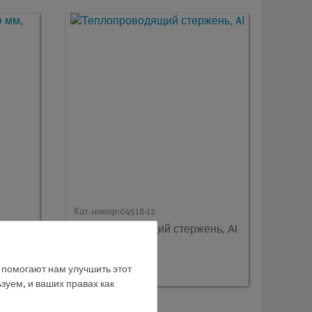
Кат.номер:
04518-12
0 мм,
Теплопроводящий стержень, Al
е помогают нам улучшить этот
зуем, и ваших правах как