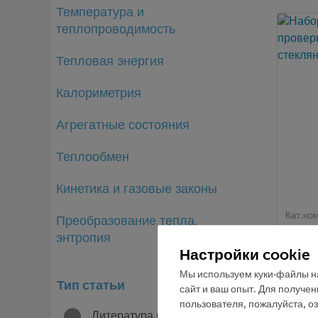
Температура и
теплопроводимость
Тепловая энергия
Калориметрия
Агрегатные состояния
Теплообмен
Кинетика и газовые законы
Кат.но
Преобразование тепла,
Набор
энтропия
прове
Настройки cookie
стекл
Мы используем куки-файлы на
Тип статьи
сайт и ваш опыт. Для получе
пользователя, пожалуйста, о
Литература и СМИ
4