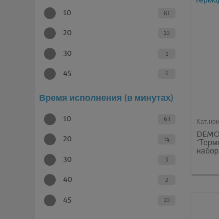
10
81
20
10
30
1
45
6
Время исполнения (в минутах)
10
63
Кат.но
DEMO 
20
14
"Терм
набор
30
9
40
2
45
10