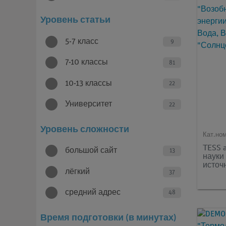
Уровень статьи
5-7 класс
9
7-10 классы
81
10-13 классы
22
Университет
22
Уровень сложности
Кат.но
TESS 
большой сайт
13
науки
источ
лёгкий
расши
37
Ветер
"Солн
средний адрес
48
Время подготовки (в минутах)