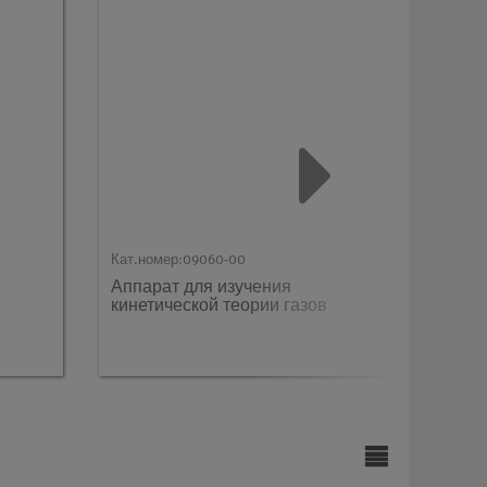
Кат.номер:
09060-00
Кат.ном
Аппарат для изучения
Двига
кинетической теории газов
measu