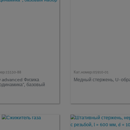
мер:
15530-88
Кат.номер:
05910-01
advanced Физика
Медный стержень, U-обр
одинамика", базовый