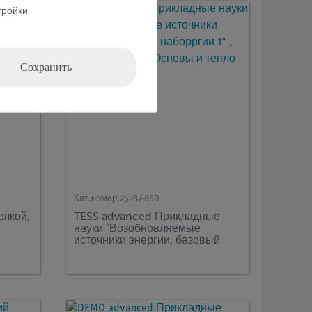
тройки
Сохранить
Кат.номер:
25287-88D
елкой,
TESS advanced Прикладные
науки "Возобновляемые
источники энергии, базовый
наборргии 1" , базовый набор
"Основы и тепло