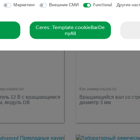
Маркетинг
Внешние СМИ
Functional
Другие нас
Ceres::Template.cookieBarDe
nyAll
мер:
09469-00
Кат.номер:
04236-01
тель 12 В с вращающимся
Вращающийся вал со стр
м, модуль DB
диаметр 3 мм