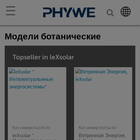
☰
Модели ботанические
Topseller in leXsolar
Кат.номер:
04376-00
Кат.номер:
05754-00
leXsolar "
Ветренная Энергия,