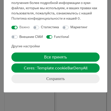
получения более подробной информации о куки-
файлах, которые мы используем, и ваших правах как
пользователя, пожалуйста, ознакомьтесь с нашей
Политика конфиденциальности
и нашей
0
.
Важно
Статистика
Маркетинг
Кат.номер:
SOM-BOS-15/9
Кат.номер:
SOM-BOS-15/14-
Цветок картофеля
A
Внешние СМИ
Functional
Ива кошачья
Другие настройки
Все принять
Ceres::Template.cookieBarDenyAll
Сохранить