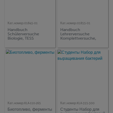
Кат.номер:
01845-01
Кат.номер:
01855-01
Handbuch
Handbuch
Schülerversuche
Lehrerversuche
Biologie, TESS
Komplettversuche,
advanced Biologie, (на
DEMO advanced
немецком)
Chemie (CET), (на
немецком)
Кат.номер:
KLA-110-265
Кат.номер:
KLA-355-300
Биотопливо, ферменты
Студенты Набор для