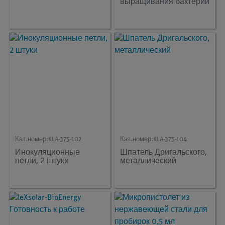
выращивания бактерий
Кат.номер:
KLA-375-102
Кат.номер:
KLA-375-104
Инокуляционные
Шпатель Дригальского,
петли, 2 штуки
металлический