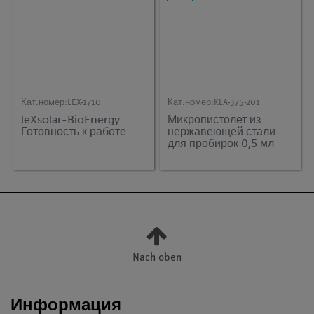
Кат.номер:
LEX-1710
Кат.номер:
KLA-375-201
leXsolar-BioEnergy
Микропистолет из
Готовность к работе
нержавеющей стали
для пробирок 0,5 мл
Nach oben
Информация