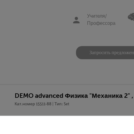
Учителя/
Профессора
Запросить предложе
DEMO advanced Физика "Механика 2" 
Кат.номер 15511-88 | Тип: Set