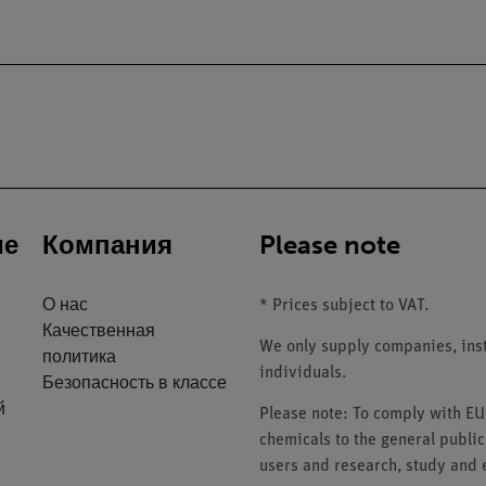
ие
Компания
Please note
О нас
* Prices subject to VAT.
Качественная
We only supply companies, insti
политика
individuals.
Безопасность в классе
й
Please note: To comply with E
chemicals to the general public
users and research, study and e