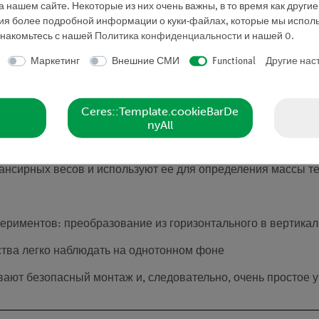
 нашем сайте. Некоторые из них очень важны, в то время как други
ния более подробной информации о куки-файлах, которые мы исполь
знакомьтесь с нашей
Политика конфиденциальности
и нашей
0
.
Маркетинг
Внешние СМИ
Functional
Другие нас
Ceres::Template.cookieBarDe
nyAll
нсирных весов и используют ее для определения массы те
риментов: преобразование из горизонтального в вертика
тва легко наблюдать на однотонном фоне
ают безопасный монтаж и, следовательно, очень простое 