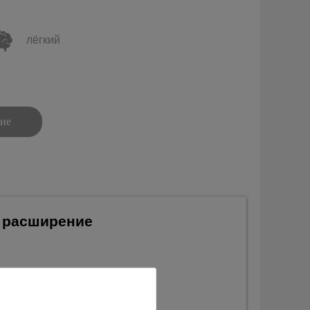
лёгкий
ние
, расширение