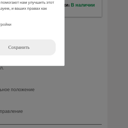
е помогают нам улучшить этот
Время доставки:
В наличии
зуем, и ваших правах как
тройки
Сохранить
л.
льное положение
управление