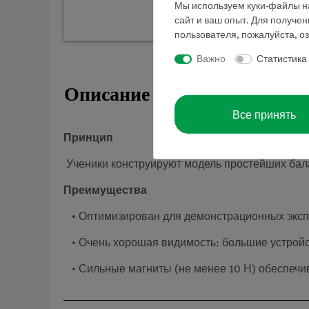
Мы используем куки-файлы на
сайт и ваш опыт. Для получе
пользователя, пожалуйста, о
Важно
Статистика
Описание
Все принять
Принцип
Ученики конструируют модель простейших бала
Преимущества
• Оптимизирован для демонстрационных экспе
• Очень хорошая видимость: большие устройс
• Сильные магниты (не менее 10 Н) обеспечив