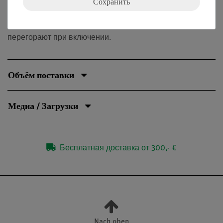
Сохранить
номинального тока из-за низкого холодного
сопротивления лампы накаливания. Они должны
понимать, что именно поэтому лампочки почти всегда
перегорают при включении.
Объём поставки
Медиа / Загрузки
Бесплатная доставка от 300,- €
Nach oben