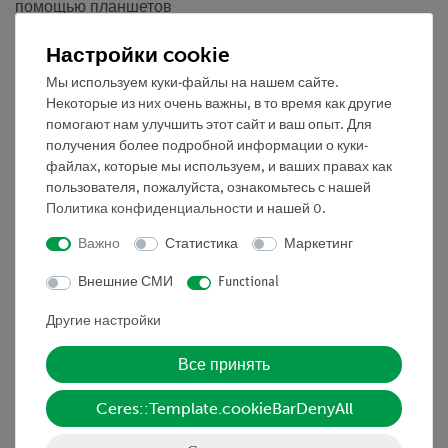
помощью планшетов
- Повышение мотивации студентов с помощью
Настройки cookie
интуитивно понятного приложения
- Повышение медийной компетентности
Мы используем куки-файлы на нашем сайте.
Некоторые из них очень важны, в то время как другие
помогают нам улучшить этот сайт и ваш опыт. Для
получения более подробной информации о куки-
Задачи
файлах, которые мы используем, и ваших правах как
пользователя, пожалуйста, ознакомьтесь с нашей
Лампочка подключается последовательно
Политика конфиденциальности
и нашей
0
.
амперметром и выключателем. Измеряется течение
тока при закрытии выключателя, что позволяет сделать
Важно
Статистика
Маркетинг
выводы о низком холодном сопротивлении лампы
Внешние СМИ
Functional
накаливания.
Другие настройки
Все принять
Цели обучения
Цель этого эксперимента заключается в том, чтобы
Ceres::Template.cookieBarDenyAll
учащиеся поняли, что пусковой ток намного больше