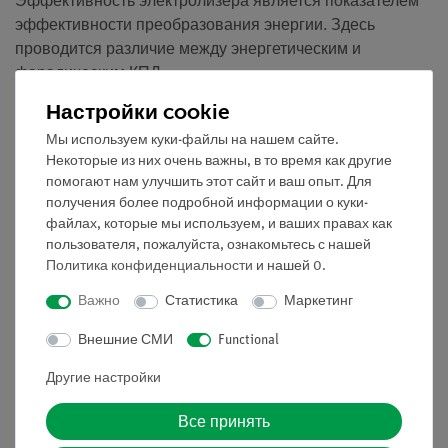
Эффективность электролизера является показателем
эффективности преобразования энергии. Здесь
проводится различие между энергетическим и
фарадическим КПД.
Настройки cookie
Когда разрабатывается новая технология, важно,
чтобы ее можно было экономически выгодно
Мы используем куки-файлы на нашем сайте.
использовать. Если эффективность низкая, то нет
Некоторые из них очень важны, в то время как другие
помогают нам улучшить этот сайт и ваш опыт. Для
смысла выводить ее на рынок.
получения более подробной информации о куки-
В данном эксперименте рассматриваются различные
файлах, которые мы используем, и ваших правах как
пользователя, пожалуйста, ознакомьтесь с нашей
КПД электролизера.
Политика конфиденциальности
и нашей
0
.
Преимущества
Важно
Статистика
Маркетинг
Эксперимент является частью полного набора
Внешние СМИ
Functional
решений, включающего в себя в общей
сложности 10 экспериментов по технологии
Другие настройки
топливных элементов для возобновляемых
источников энергии
Все принять
Используемый источник питания универсален и