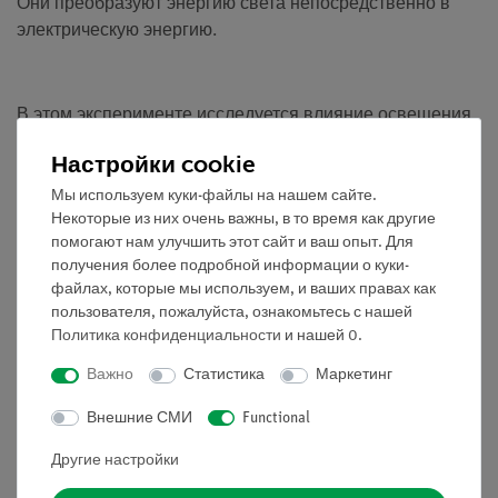
Они преобразуют энергию света непосредственно в
электрическую энергию.
В этом эксперименте исследуется влияние освещения
на ток короткого замыкания и напряжение холостого
Настройки cookie
хода. Освещенность может быть изменена при
изменении расстояния между солнечным элементом и
Мы используем куки-файлы на нашем сайте.
Некоторые из них очень важны, в то время как другие
источником света или при изменении угла падающего
помогают нам улучшить этот сайт и ваш опыт. Для
света.
получения более подробной информации о куки-
файлах, которые мы используем, и ваших правах как
Преимущества
пользователя, пожалуйста, ознакомьтесь с нашей
тва • Понятная и быстрая настройка - нет
Политика конфиденциальности
и нашей
0
.
необходимости в дополнительных соединениях между
Важно
Статистика
Маркетинг
модульными блоками
Внешние СМИ
Functional
• Безопасность контактов соединения модульных
блоков благодаря пазл-системе
Другие настройки