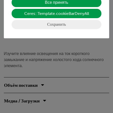
• Нержавеющие позолоченные контакты
Все принять
Ceres::Template.cookieBarDenyAll
Задание
Сохранить
Как освещение влияет на работу солнечного
элемента?
Изучите влияние освещения на ток короткого
замыкание и напряжение холостого хода солнечного
элемента.
Объём поставки
Медиа / Загрузки