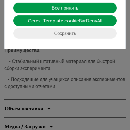
Все принять
Оценивая результаты измерений на диаграмме,
Ceres::Template.cookieBarDenyAll
ученики должны понимать, что потенциальная энергия
спиральной пружины пропорциональна квадрату ее
Сохранить
растяжения.
Преимущества
• Стабильный штативный материал для быстрой
сборки эксперимента
• Подходящие для учащихся описания экспериментов
с доступными отчетами
Объём поставки
Медиа / Загрузки