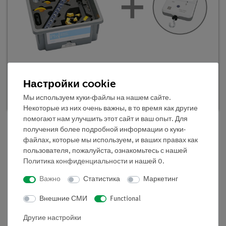
TESS advanced Физика "Механика 1" ,
базовый набор
Настройки cookie
Кат.номер 25271-88D | Тип: Set
Мы используем куки-файлы на нашем сайте.
Некоторые из них очень важны, в то время как другие
помогают нам улучшить этот сайт и ваш опыт. Для
получения более подробной информации о куки-
файлах, которые мы используем, и ваших правах как
Описание
пользователя, пожалуйста, ознакомьтесь с нашей
Политика конфиденциальности
и нашей
0
.
Принцип
Важно
Статистика
Маркетинг
Применяя законы сохранения энергии, учащиеся
Внешние СМИ
Functional
определяют энергию упругости спиральной пружины в
Другие настройки
зависимости от ее растяжения: WH = WS.