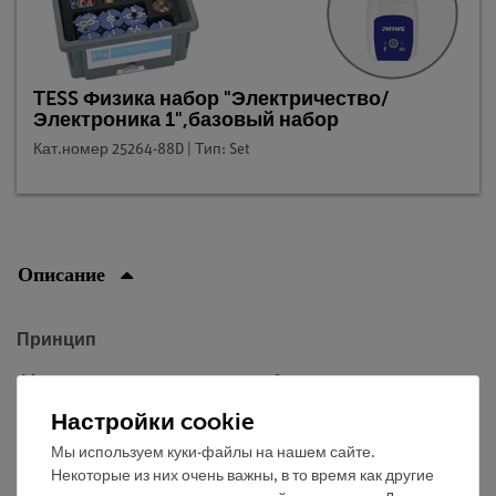
TESS Физика набор "Электричество/
Электроника 1",базовый набор
Кат.номер 25264-88D | Тип: Set
Описание
Принцип
Мощность электрического прибора можно качественно
оценить по его яркости, излучаемому теплу, громкости
Настройки cookie
и т. п.
Мы используем куки-файлы на нашем сайте.
Некоторые из них очень важны, в то время как другие