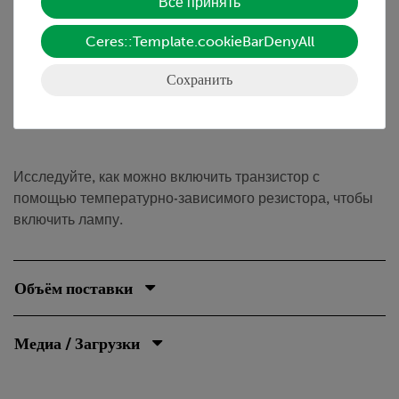
Все принять
Ceres::Template.cookieBarDenyAll
Задание
Сохранить
Как работает транзисторный температурный
выключатель?
Исследуйте, как можно включить транзистор с
помощью температурно-зависимого резистора, чтобы
включить лампу.
Объём поставки
Медиа / Загрузки