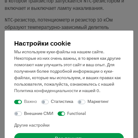
в которой транзистор запускается NTC-резистором и
включает и выключает лампу накаливания.
NTC-резистор, потенциометр и резистор 10 кОм
образуют температурно-зависимый делитель
напряжения, с которого берется управляющее
Настройки cookie
напряжение транзистора. Чтобы реализовать как
светлую цепь, так и темную цепь без реле, NTC-резистор
Мы используем куки-файлы на нашем сайте.
вставляется в различные положения в делителе
Некоторые из них очень важны, в то время как другие
потенциала.
помогают нам улучшить этот сайт и ваш опыт. Для
получения более подробной информации о куки-
Преимущества
файлах, которые мы используем, и ваших правах как
пользователя, пожалуйста, ознакомьтесь с нашей
а • Понятная и быстрая настройка - нет
Политика конфиденциальности
и нашей
0
.
необходимости в дополнительных соединениях между
Важно
Статистика
Маркетинг
модульными блоками
Внешние СМИ
Functional
• Безопасность контактов соединения модульных
блоков благодаря пазл-системе
Другие настройки
• Нержавеющие позолоченные контакты