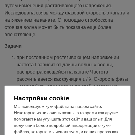
путем изменения растягивающего напряжения.
Исследована связь между фазовой скоростью каната и
натяжением на канате. С помощью стробоскопа
стоячая волна может быть показана еще более
впечатляюще.
Задачи
при постоянном растягивающем напряжении
частота f зависит от длины волны λ волны,
распространяющейся на канате Частота
рассчитывается как функция 1 / λ. Скорость фазы
c может быть определена по этой диаграмме.
фазовая скорость c вала каната, которая зависит
Настройки cookie
от растягивающего напряжения каната. Скорость
Мы используем куки-файлы на нашем сайте.
фазы представлена как функция растягивающего
Некоторые из них очень важны, в то время как другие
напряжения
помогают нам улучшить этот сайт и ваш опыт. Для
получения более подробной информации о куки-
Цели обучения
файлах, которые мы используем, и ваших правах как