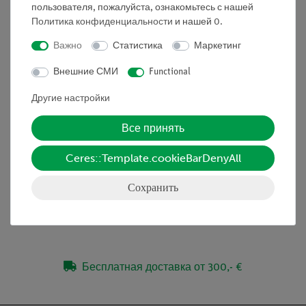
пользователя, пожалуйста, ознакомьтесь с нашей
Длина волны
Политика конфиденциальности
и нашей
0
.
фазовая скорость
Групповая скорость
Важно
Статистика
Маркетинг
волновое уравнение
Внешние СМИ
Functional
Обервель
Другие настройки
Объём поставки
Все принять
Ceres::Template.cookieBarDenyAll
Принадлежности
Сохранить
Медиа / Загрузки
Бесплатная доставка от 300,- €