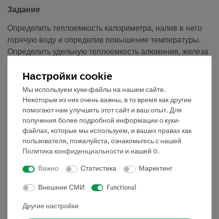
Задание
Определить теплоемкость калориметра, налив в него
горячую воду и определив повышение температуры.
Определить удельную теплоемкость алюминия, железа
и латуни. Проверить закон Дюлонга и Пти используя
Настройки cookie
результаты экспериментов.
Мы используем куки-файлы на нашем сайте.
Получаем понятие о
Некоторые из них очень важны, в то время как другие
помогают нам улучшить этот сайт и ваш опыт. Для
соотношении температур, точке кипения, законе
получения более подробной информации о куки-
Дюлонга и Пти, колебании кристаллической решетки,
файлах, которые мы используем, и ваших правах как
внутренней энергии, дебаевской температуре.
пользователя, пожалуйста, ознакомьтесь с нашей
Политика конфиденциальности
и нашей
0
.
Важно
Статистика
Маркетинг
Объём поставки
Внешние СМИ
Functional
Медиа / Загрузки
Другие настройки