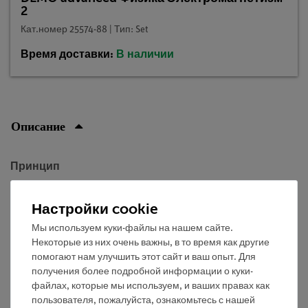
2
Кат.номер 25574-88 | Тип: Set
Время доставки:
В наличии
Описание
Принцип
Если нагрузка вторичной обмотки трансформатора
Настройки cookie
слишком велика, ток во вторичной цепи зависит от тока
первичной цепи и числа витков катушек. Для
Мы используем куки-файлы на нашем сайте.
исследования этих зависимостей будут рассмотрены
Некоторые из них очень важны, в то время как другие
помогают нам улучшить этот сайт и ваш опыт. Для
различные трансформаторы. Сначала будут
получения более подробной информации о куки-
поддерживаться постоянными число витков и ток на
файлах, которые мы используем, и ваших правах как
первичной стороне, затем переменные на вторичной
пользователя, пожалуйста, ознакомьтесь с нашей