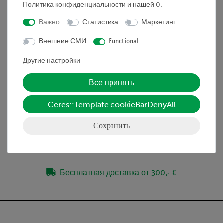
стороне.
Политика конфиденциальности
и нашей
0
.
Преимущества
Важно
Статистика
Маркетинг
Демонстрационный эксперимент благодаря
Внешние СМИ
Functional
большим приборам
Другие настройки
Простая и прочная установка
Все принять
Объём поставки
Ceres::Template.cookieBarDenyAll
Сохранить
Медиа / Загрузки
Бесплатная доставка от 300,- €