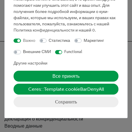
помогают нам улучшить этот сайт и ваш опыт. Для
получения более подробной информации о куки-
файлах, которые мы используем, и ваших правах как
пользователя, пожалуйста, ознакомьтесь с нашей
Бесплатная доставка от 300,- €
Политика конфиденциальности
и нашей
0
.
Важно
Статистика
Маркетинг
Внешние СМИ
Functional
Другие настройки
Nach oben
Все принять
Информация
Ceres::Template.cookieBarDenyAll
Сохранить
Контактное лицо
Условия сотрудничества
Декларация о конфиденциальности
Вводные данные