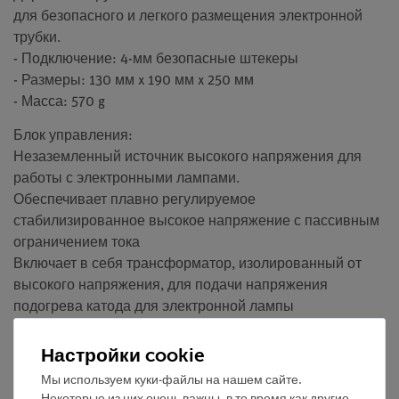
для безопасного и легкого размещения электронной
трубки.
- Подключение: 4-мм безопасные штекеры
- Размеры: 130 мм x 190 мм x 250 мм
- Масса: 570 g
Блок управления:
Незаземленный источник высокого напряжения для
работы с электронными лампами.
Обеспечивает плавно регулируемое
стабилизированное высокое напряжение с пассивным
ограничением тока
Включает в себя трансформатор, изолированный от
высокого напряжения, для подачи напряжения
подогрева катода для электронной лампы
Цифровой дисплей в комплекте.
Вентилятор с контролем температуры для защиты
Настройки cookie
оборудования от перегрева.
Мы используем куки-файлы на нашем сайте.
- Высокое напряжение: 0 - 5000 В постоянного тока,