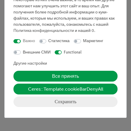
Некоторые из них очень важны, в то время как другие
макс. 2 мА, беспотенциальный
помогают нам улучшить этот сайт и ваш опыт. Для
- Нагревательное напряжение: 6,3 В переменного тока,
получения более подробной информации о куки-
файлах, которые мы используем, и ваших правах как
макс. 3 A
пользователя, пожалуйста, ознакомьтесь с нашей
- Предохранитель: 3 A, реверсивный
Политика конфиденциальности
и нашей
0
.
- Гнезда: 4 мм - Безопасность
- Потребляемая мощность: 35 ВА
Важно
Статистика
Маркетинг
- Дисплей HV: 3-разрядный светодиодный
Внешние СМИ
Functional
- Размеры: 240 мм x 220 мм x 90 мм³
- Масса: 2 кг
Другие настройки
Все принять
Ceres::Template.cookieBarDenyAll
Сохранить