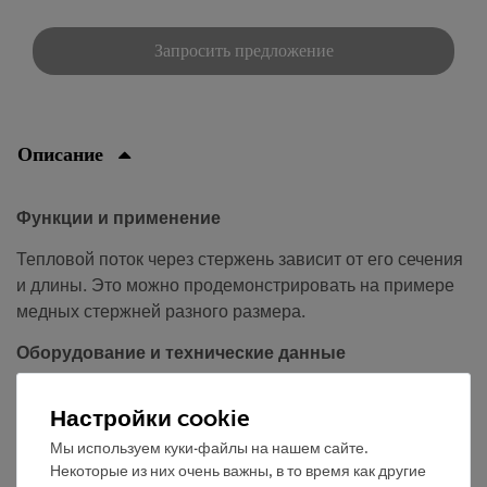
Запросить предложение
Описание
Функции и применение
Тепловой поток через стержень зависит от его сечения
и длины. Это можно продемонстрировать на примере
медных стержней разного размера.
Оборудование и технические данные
Материал: медь.
Настройки cookie
Диаметр: 3 мм.
Длина: 175 мм.
Мы используем куки-файлы на нашем сайте.
Некоторые из них очень важны, в то время как другие