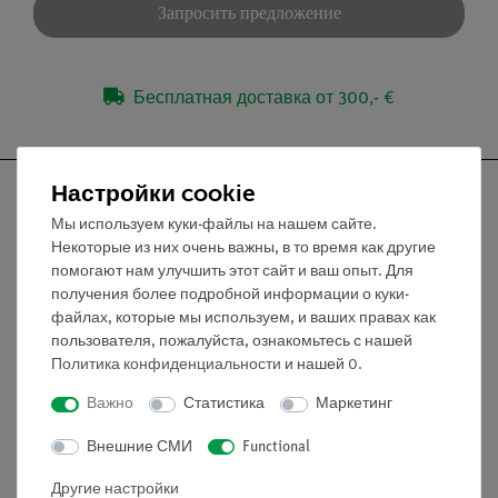
Запросить предложение
Бесплатная доставка от 300,- €
Настройки cookie
Мы используем куки-файлы на нашем сайте.
Некоторые из них очень важны, в то время как другие
Nach oben
помогают нам улучшить этот сайт и ваш опыт. Для
получения более подробной информации о куки-
файлах, которые мы используем, и ваших правах как
Информация
пользователя, пожалуйста, ознакомьтесь с нашей
Политика конфиденциальности
и нашей
0
.
Контактное лицо
Важно
Статистика
Маркетинг
Условия сотрудничества
Внешние СМИ
Functional
Декларация о конфиденциальности
Вводные данные
Другие настройки