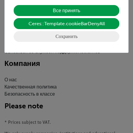
Обслуживание
Все принять
Ceres::Template.cookieBarDenyAll
Краткий обзор услуг
Скачать
Сохранить
Каталоги
Вебинары и Видео
Связаться со службой поддержки клиентов
Компания
О нас
Качественная политика
Безопасность в классе
Please note
* Prices subject to VAT.