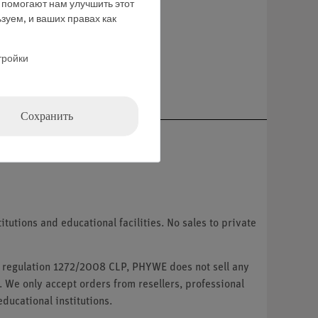
е помогают нам улучшить этот
зуем, и ваших правах как
тройки
ние
Сохранить
tutions and educational facilities. No sales to private
U regulation 1272/2008 CLP, PHYWE does not sell any
. We only accept orders from resellers, professional
ducational institutions.