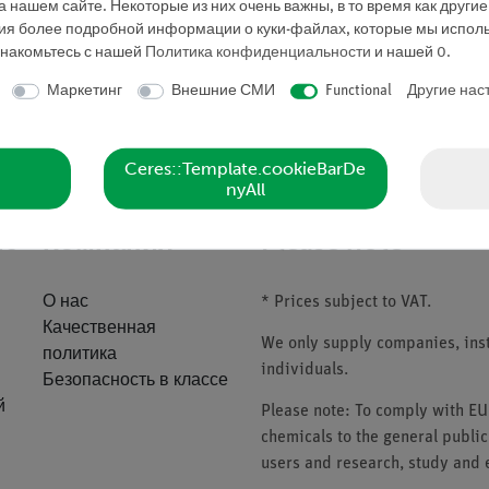
 нашем сайте. Некоторые из них очень важны, в то время как други
ния более подробной информации о куки-файлах, которые мы исполь
знакомьтесь с нашей
Политика конфиденциальности
и нашей
0
.
Маркетинг
Внешние СМИ
Functional
Другие нас
Запросить предложе
Ceres::Template.cookieBarDe
nyAll
ие
Компания
Please note
О нас
* Prices subject to VAT.
Качественная
We only supply companies, insti
политика
individuals.
Безопасность в классе
й
Please note: To comply with E
chemicals to the general public
users and research, study and e