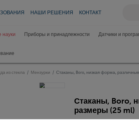
АЗОВАНИЯ
НАШИ РЕШЕНИЯ
КОНТАКТ
 науки
Приборы и принадлежности
Датчики и прогр
ование
да из стекла
Мензурки
Стаканы, Boro, низкая форма, различны
Стаканы, Boro, 
размеры (25 ml)
Кат.номер MAU-23500500