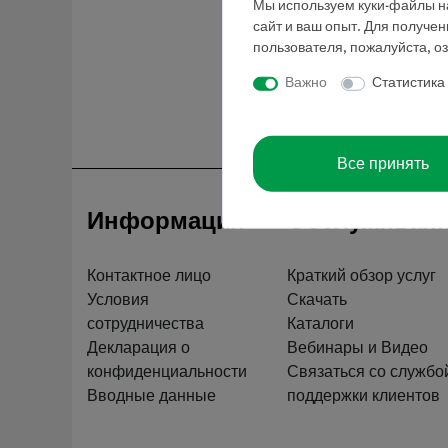
Мы используем куки-файлы на
сайт и ваш опыт. Для получе
пользователя, пожалуйста, о
Важно
Статистика
Все принять
Информация
Обслуживан
Контактное лицо
Краткий обзор услуг
Условия
Скачать
сотрудничества
Каталоги
Декларация о
Вебинары и Видео
конфиденциальности
Связаться со службо
Вводные данные
поддержки клиентов