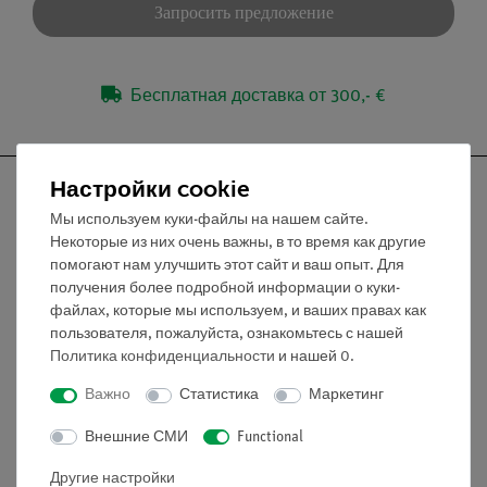
Запросить предложение
Бесплатная доставка от 300,- €
Настройки cookie
Мы используем куки-файлы на нашем сайте.
Некоторые из них очень важны, в то время как другие
Nach oben
помогают нам улучшить этот сайт и ваш опыт. Для
получения более подробной информации о куки-
файлах, которые мы используем, и ваших правах как
Информация
пользователя, пожалуйста, ознакомьтесь с нашей
Политика конфиденциальности
и нашей
0
.
Контактное лицо
Важно
Статистика
Маркетинг
Условия сотрудничества
Внешние СМИ
Functional
Декларация о конфиденциальности
Вводные данные
Другие настройки