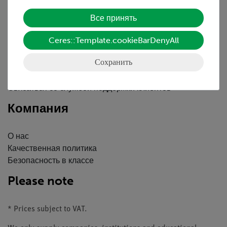
Обслуживание
Все принять
Ceres::Template.cookieBarDenyAll
Краткий обзор услуг
Скачать
Сохранить
Каталоги
Вебинары и Видео
Связаться со службой поддержки клиентов
Компания
О нас
Качественная политика
Безопасность в классе
Please note
* Prices subject to VAT.