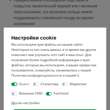
Прикрепленное к кольцевой подставке и
покрытое проволочной марлей или глиняным
треугольником, это железное кольцо может
поддерживать стеклянную посуду во время
нагревания
Оборудование и технические характеристики
Настройки cookie
регулируемая высота
Мы используем куки-файлы на нашем сайте.
диаметр кольца: 130 мм
Некоторые из них очень важны, в то время как другие
помогают нам улучшить этот сайт и ваш опыт. Для
аксессуары
получения более подробной информации о куки-
файлах, которые мы используем, и ваших правах как
1 подставка, например: опорный стержень, 210 x
пользователя, пожалуйста, ознакомьтесь с нашей
130 мм, h = 500 мм (37692-00)
Политика конфиденциальности
и нашей
0
.
Важно
Статистика
Маркетинг
Внешние СМИ
Functional
Другие настройки