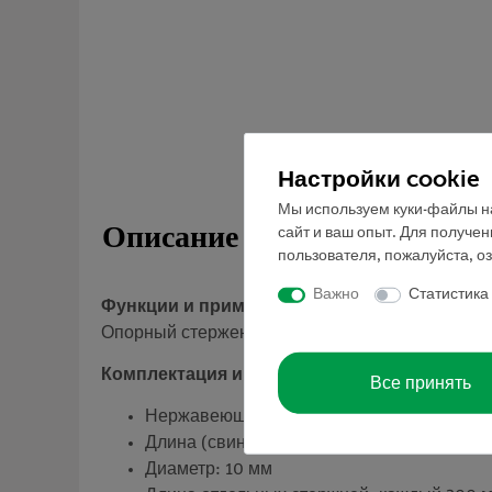
Настройки cookie
Мы используем куки-файлы на
Описание
сайт и ваш опыт. Для получе
пользователя, пожалуйста, о
Важно
Статистика
Функции и применение
Опорный стержень из нержавеющей стали, сос
Комплектация и технические характеристик
Все принять
Нержавеющая высококачественная сталь,
Длина (свинченные вместе): 600 мм
Диаметр: 10 мм