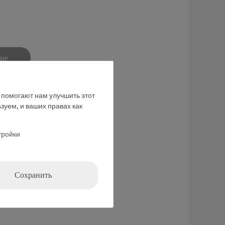
ние
е помогают нам улучшить этот
зуем, и ваших правах как
тройки
ьбой
Сохранить