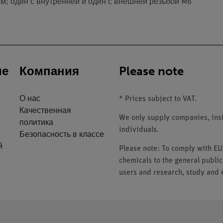
м; один с внутренней и один с внешней резьбой M6
ие
Компания
Please note
О нас
* Prices subject to VAT.
Качественная
We only supply companies, insti
политика
individuals.
Безопасность в классе
й
Please note: To comply with E
chemicals to the general public
users and research, study and e