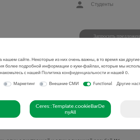
Студенты
Запросить предложе
 нашем сайте. Некоторые из них очень важны, в то время как други
ния более подробной информации о куки-файлах, которые мы исполь
знакомьтесь с нашей
Политика конфиденциальности
и нашей
0
.
Маркетинг
Внешние СМИ
Functional
Другие нас
тоящий из двух ввинчивающихся отдельных стержней с рез
Ceres::Template.cookieBarDe
и
nyAll
 заточенная и прочная