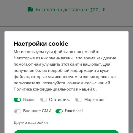
Бесплатная доставка от 300,- €
Настройки cookie
Мы используем куки-файлы на нашем сайте.
Nach oben
Некоторые из них очень важны, в то время как другие
помогают нам улучшить этот сайт и ваш опыт. Для
получения более подробной информации о куки-
Информация
файлах, которые мы используем, и ваших правах как
пользователя, пожалуйста, ознакомьтесь с нашей
Политика конфиденциальности
и нашей
0
.
Контактное лицо
Условия сотрудничества
Важно
Статистика
Маркетинг
Декларация о конфиденциальности
Внешние СМИ
Functional
Вводные данные
Обслуживание
Другие настройки