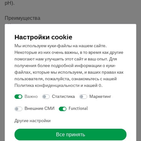
рН).
Преимущества
• Компактная, легко транспортируемая установка
• Для демонстрационных и лабораторных
Настройки cookie
экспериментов
Мы используем куки-файлы на нашем сайте.
• Независимое от месторасположения приборов
Некоторые из них очень важны, в то время как другие
экспериментирование благодаря беспроводной
помогают нам улучшить этот сайт и ваш опыт. Для
передаче данных
получения более подробной информации о куки-
• Дополнительный эксперимент по физиологии и
файлах, которые мы используем, и ваших правах как
биохимии растений может быть выполнен с
пользователя, пожалуйста, ознакомьтесь с нашей
Политика конфиденциальности
и нашей
0
.
небольшими изменениями.
• Возможность сбора данных с планшетов
Важно
Статистика
Маркетинг
• С подробным руководством по эксперименту
Внешние СМИ
Functional
Задание
Другие настройки
1. Определите гликолиз при измерении получения CO2 и
постройте графики.
Все принять
2. Исследуйте влияние температуры и рН на