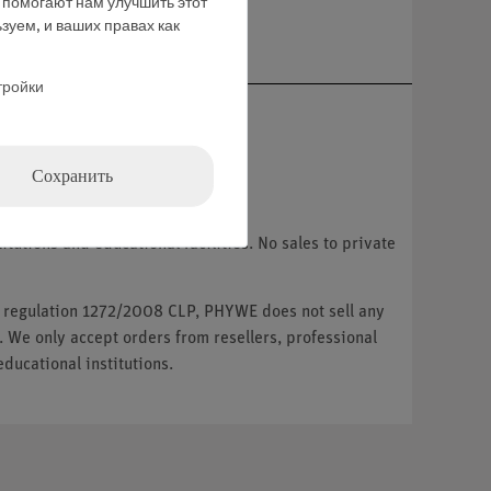
е помогают нам улучшить этот
ние
зуем, и ваших правах как
тройки
Сохранить
tutions and educational facilities. No sales to private
U regulation 1272/2008 CLP, PHYWE does not sell any
. We only accept orders from resellers, professional
ducational institutions.