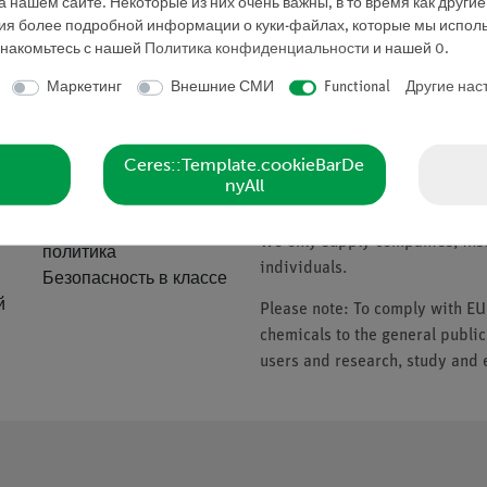
 нашем сайте. Некоторые из них очень важны, в то время как други
Запросить предложе
ния более подробной информации о куки-файлах, которые мы исполь
знакомьтесь с нашей
Политика конфиденциальности
и нашей
0
.
Маркетинг
Внешние СМИ
Functional
Другие нас
ие
Компания
Please note
Ceres::Template.cookieBarDe
nyAll
О нас
* Prices subject to VAT.
Качественная
We only supply companies, insti
политика
individuals.
Безопасность в классе
й
Please note: To comply with E
chemicals to the general public
users and research, study and e