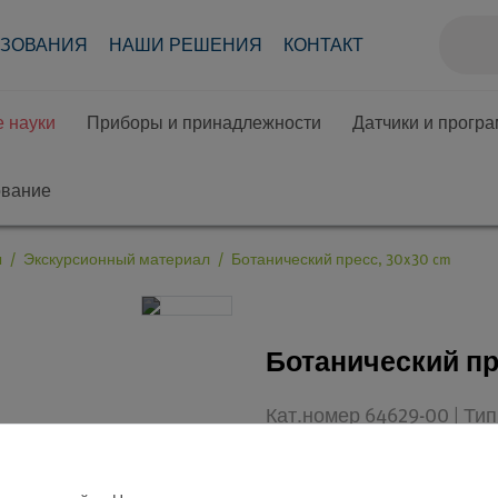
АЗОВАНИЯ
НАШИ РЕШЕНИЯ
КОНТАКТ
 науки
Приборы и принадлежности
Датчики и прогр
ование
ы
Экскурсионный материал
Ботанический пресс, 30x30 cm
Ботанический пр
Кат.номер 64629-00 | Ти