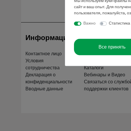
Мы используем куки-файлы на
сайт и ваш опыт. Для получе
пользователя, пожалуйста, о
Важно
Статистика
Информация
Обслуживан
Все принять
Контактное лицо
Краткий обзор услуг
Условия
Скачать
сотрудничества
Каталоги
Декларация о
Вебинары и Видео
конфиденциальности
Связаться со службо
Вводные данные
поддержки клиентов