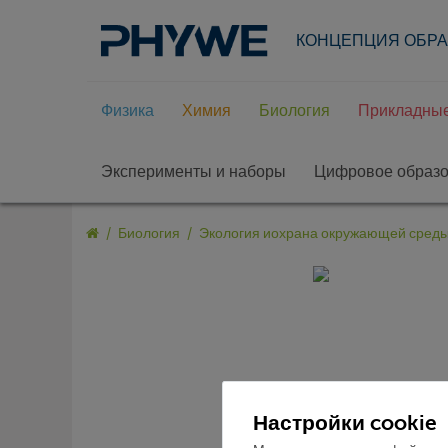
КОНЦЕПЦИЯ ОБР
Физика
Химия
Биология
Прикладные
Эксперименты и наборы
Цифровое образ
Биология
Экология иохрана окружающей сред
Настройки cookie