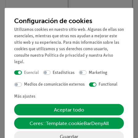
Configuración de cookies
Nº de artículo
01139-11
Nº de artículo
01845-01
Utilizamos cookies en nuestro sitio web. Algunas de ellas son
Handbuch
Handbuch
esenciales, mientras que otras nos ayudan a mejorar este
Lehrerversuche
Schülerversuche
Strukturen und
Biologie, TESS
sitio web y su experiencia. Para más información sobre las
Funktionen, DEMO
advanced Biologie, (en
cookies que utilizamos y sus derechos como usuario,
advanced Biologie (BT)
alemán)
consulte nuestra
Política de privacidad
y nuestra
Aviso
legal
.
Esencial
Estadísticas
Marketing
Medios de comunicación externos
Functional
Más ajustes
Aceptar todo
Nº de artículo
MOD-SKIN
Nº de artículo
MOD-
Ceres::Template.cookieBarDenyAll
Modelo de piel PHYWE,
MINITORSO
ampliado
Guardar
PHYWE Mini torso, sin