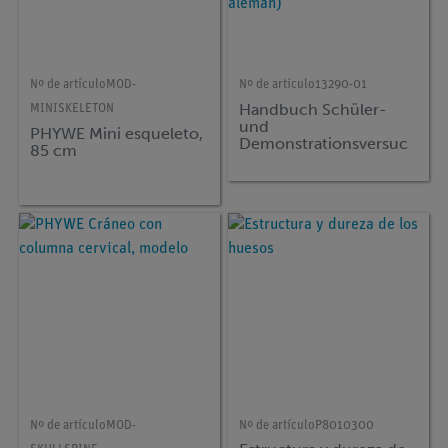
Nº de artículo
MOD-
Nº de artículo
13290-01
Handbuch Schüler-
MINISKELETON
und
PHYWE Mini esqueleto,
Demonstrationsversuc
85 cm
he Mikroskopie,
Sekundarstufe I und II,
inkl. CD-ROM, TESS
advanced Biologie, (en
alemán)
Nº de artículo
MOD-
Nº de artículo
P8010300