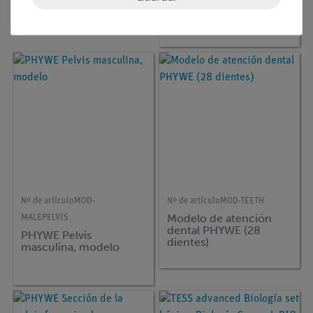
sexo, 18 piezas, 42 cm,
modelo
Nº de artículo
MOD-
Nº de artículo
MOD-TEETH
Modelo de atención
MALEPELVIS
dental PHYWE (28
PHYWE Pelvis
dientes)
masculina, modelo