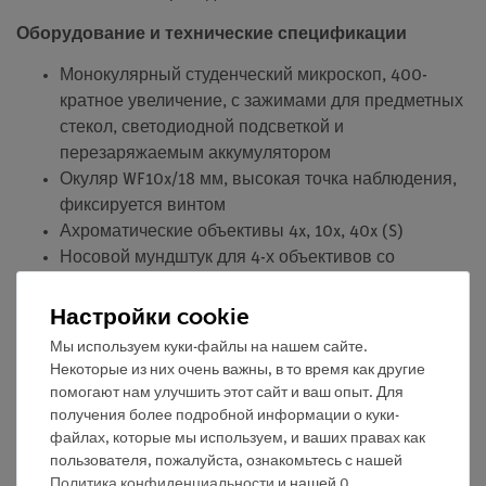
Оборудование и технические спецификации
Монокулярный студенческий микроскоп, 400-
кратное увеличение, с зажимами для предметных
стекол, светодиодной подсветкой и
перезаряжаемым аккумулятором
Окуляр WF10x/18 мм, высокая точка наблюдения,
фиксируется винтом
Ахроматические объективы 4x, 10x, 40x (S)
Носовой мундштук для 4-х объективов со
щелчковыми стопорами
Коаксиальная точная и грубая фокусировка с
Настройки cookie
разметкой для точной фокусировки
Мы используем куки-файлы на нашем сайте.
Освещение: 3 Вт светодиод (цветовая
Некоторые из них очень важны, в то время как другие
температура 5000 К), регулируемый
помогают нам улучшить этот сайт и ваш опыт. Для
Конденсор: Abbe N.A. 1.25 с ирисовой диафрагмой
получения более подробной информации о куки-
файлах, которые мы используем, и ваших правах как
Встроенный источник питания 100...240 В, 50/60
пользователя, пожалуйста, ознакомьтесь с нашей
Гц
Политика конфиденциальности
и нашей
0
.