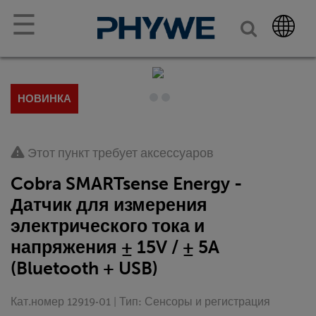
☰
НОВИНКА
Этот пункт требует аксессуаров
Cobra SMARTsense Energy -
Датчик для измерения
электрического тока и
напряжения ± 15V / ± 5A
(Bluetooth + USB)
Кат.номер 12919-01 | Тип: Сенсоры и регистрация