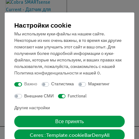
Настройки cookie
Мы используем куки-файлы на нашем сайте.
Некоторые из них очень важны, в то время как другие
помогают нам улучшить этот сайт и ваш опыт. Для
получения более подробной информации о куки-
файлах, которые мы используем, и ваших правах как
Кат.номер:
12902-01
пользователя, пожалуйста, ознакомьтесь с нашей
Cobra SMARTsense
Политика конфиденциальности
и нашей
0
.
Current - Датчик для
измерения
электрического тока ±
Важно
Статистика
Маркетинг
1 A (Bluetooth + USB)
Внешние СМИ
Functional
Другие настройки
Бесплатная доставка от 300,- €
Все принять
Ceres::Template.cookieBarDenyAll