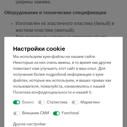
ширины зажима.
Оборудование и технические спецификации
Изготовлен из эластичного пластика (белый) в
жестком пластике (желтый).
Для крепления к опорным стержням 10 мм
(задняя сторона)
Настройки cookie
Ширина зажима
Мы используем куки-файлы на нашем сайте.
32-38 мм (например, Cobra SMARTsense
Некоторые из них очень важны, в то время как другие
Temperature)
помогают нам улучшить этот сайт и ваш опыт. Для
40-50 мм (например, Cobra SMARTsense pH)
получения более подробной информации о куки-
52-80 мм (например, Cobra SMARTsense
файлах, которые мы используем, и ваших правах как
Current)
пользователя, пожалуйста, ознакомьтесь с нашей
18-22 мм, круглые (например, Cobra
Политика конфиденциальности
и нашей
0
.
SMARTsense Влажность)
Важно
Статистика
Маркетинг
Размеры (мм): 35 x 90 x 75
Внешние СМИ
Functional
Другие настройки
Эксперименты