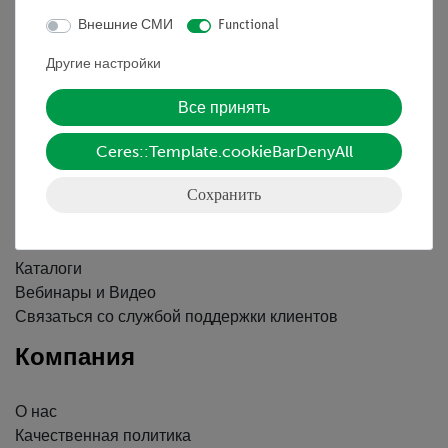
Внешние СМИ
Functional
Контактное лицо
Другие настройки
Условия сотрудничества
Декларация о конфиденциальности
Все принять
Вводные данные
Ceres::Template.cookieBarDenyAll
Обслуживание
Сохранить
Краткий обзор услуг
Скачать
Каталоги
Вебинары и Видео
Связаться со службой поддержки клиентов
Компания
О нас
Качественная политика