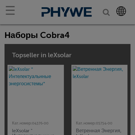
☰
Наборы Cobra4
Topseller in leXsolar
Кат.номер:
04376-00
Кат.номер:
05754-00
leXsolar "
Ветренная Энергия,