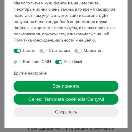
Мы используем куки-файлы на нашем сайте.
Бесплатное измерительное программное
Некоторые из них очень важны, в то время как другие
обеспечение DigiCartAPP для всех мобильных
помогают нам улучшить этот сайт и ваш опыт. Для
получения более подробной информации о куки-
устройств и всех операционных систем (Windows,
файлах, которые мы используем, и ваших правах как
Android, iOS).
пользователя, пожалуйста, ознакомьтесь с нашей
Особенно понятное и дидактически
Политика конфиденциальности
и нашей
0
.
подготовленное описание теста можно вызвать в
DigiCartAPP.
Важно
Статистика
Маркетинг
Полная функция оценки измеренных данных
Внешние СМИ
Functional
непосредственно в DigiCartAPP.
ДигиКарт:
Другие настройки
Долговечные литий-ионные аккумуляторы с
Все принять
функцией защиты от заряда
Передача данных измерения по Bluetooth 4.0
Ceres::Template.cookieBarDenyAll
Встроенные датчики (датчик силы, скорости,
ускорения и положения).
Сохранить
Приобретение цифровой измеренной стоимости:
Ориентированное на будущее
преподавание: Интеграция в обучение