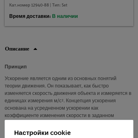
Кат.номер 12940-88 | Тип: Set
Время доставки:
В наличии
Описание
Принцип
Ускорение является одним из основных понятий
теории движения. Он показывает, как быстро
изменяется скорость движения объекта и измеряется в
единицах измерения м/с². Концепция ускорения
основана на усредненном ускорении как
коэффициенте изменения скорости в заданном
временном интервале
Настройки cookie
Преимущества