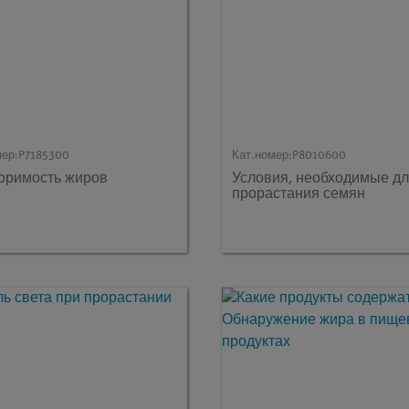
мер:
P7185300
Кат.номер:
P8010600
оримость жиров
Условия, необходимые д
прорастания семян