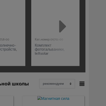
758-00
Кат.номер:
06761-00
Кат.номер:
солнечно-
Комплект
leXsolar 
стройств,
фотогальваники,
набор
leXsolar
"Электро
льной школы