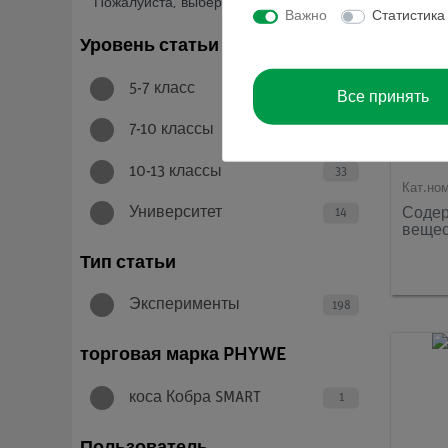
Пожалуйста, выберите
Важно
Статистика
Уровень статьи
5-7 класс
198
Все принять
7-10 классы
109
10-13 классы
33
Кат.но
Содер
Университет
14
вещес
Тип статьи
Эксперименты
198
торговая марка PHYWE
коса Кобра SMART
1
Пользователь