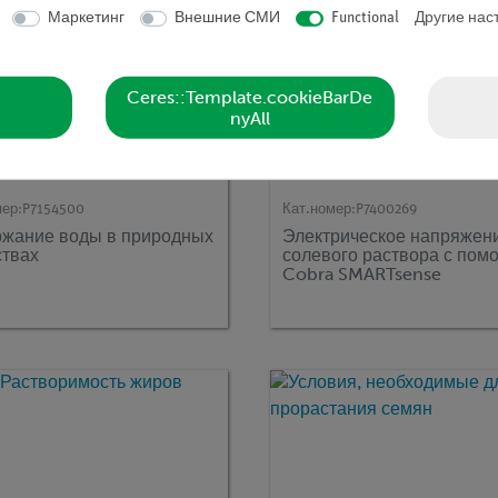
Маркетинг
Внешние СМИ
Functional
Другие нас
Ceres::Template.cookieBarDe
nyAll
мер:
P7154500
Кат.номер:
P7400269
жание воды в природных
Электрическое напряжени
твах
солевого раствора с по
Cobra SMARTsense