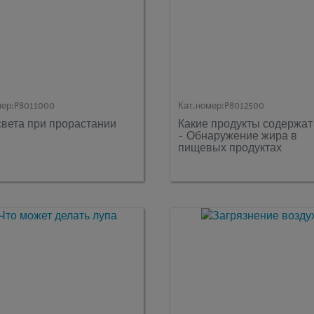
мер:
P8011000
Кат.номер:
P8012500
света при прорастании
Какие продукты содержат
- Обнаружение жира в
пищевых продуктах