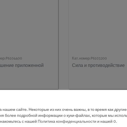
мер:
P6104400
Кат.номер:
P6103200
шение приложенной
Сила и противодействие
 нашем сайте. Некоторые из них очень важны, в то время как други
ния более подробной информации о куки-файлах, которые мы исполь
знакомьтесь с нашей
Политика конфиденциальности
и нашей
0
.