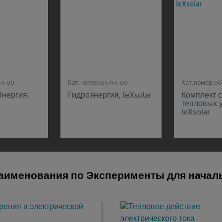
54-00
Кат.номер:
05755-00
Кат.номер:
06
Энергия,
Гидроэнергия, leXsolar
Комплект 
тепловых у
leXsolar
аименования по Эксперименты для нача