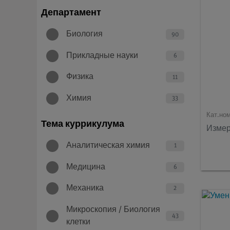
Департамент
Биология
90
Прикладные науки
6
Физика
11
Химия
33
Кат.но
Тема куррикулума
Измер
Аналитическая химия
1
Медицина
6
Механика
2
Микроскопия / Биология
43
клетки