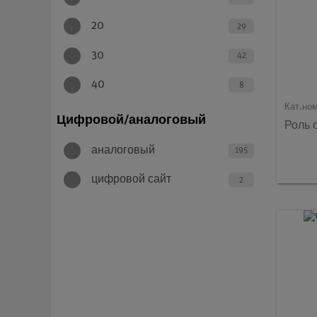
20
29
30
42
40
8
Кат.но
Цифровой/аналоговый
Роль 
аналоговый
195
цифровой сайт
2