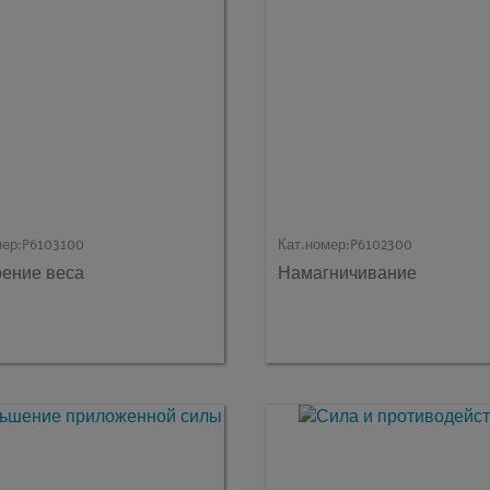
мер:
P6103100
Кат.номер:
P6102300
ение веса
Намагничивание