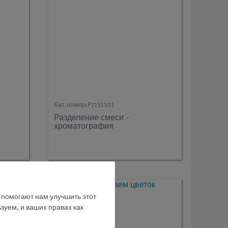
Кат.номер:
P7151101
Разделение смеси -
хроматография
е помогают нам улучшить этот
зуем, и ваших правах как