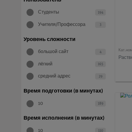
Студенты
194
Учителя/Профессора
3
Уровень сложности
Кат.но
большой сайт
4
Раств
лёгкий
165
средний адрес
29
Время подготовки (в минутах)
10
189
Время исполнения (в минутах)
10
110