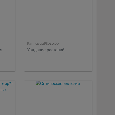
Кат.номер:
P8011400
ля
Увядание растений