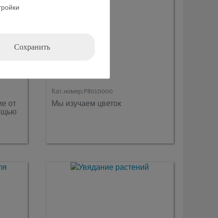
тройки
Сохранить
Кат.номер:
P8010000
е от
Мы изучаем цветок
мощью