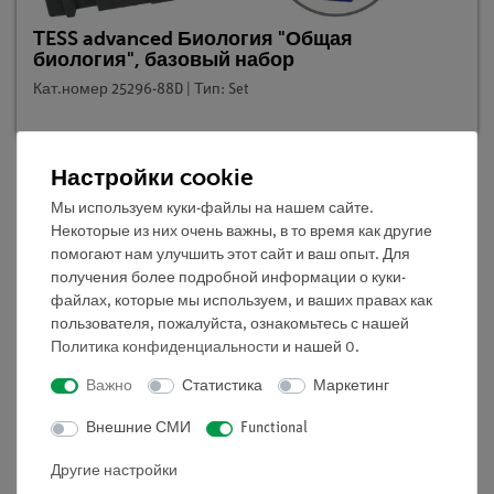
TESS advanced Биология "Общая
биология", базовый набор
Кат.номер 25296-88D | Тип: Set
Настройки cookie
Мы используем куки-файлы на нашем сайте.
Описание
Некоторые из них очень важны, в то время как другие
помогают нам улучшить этот сайт и ваш опыт. Для
получения более подробной информации о куки-
Принцип
файлах, которые мы используем, и ваших правах как
В этом эксперименте учащиеся определяют
пользователя, пожалуйста, ознакомьтесь с нашей
Политика конфиденциальности
и нашей
0
.
увеличение размеров семян гороха при набухании.
Обычно под набуханием подразумевается поглощение
Важно
Статистика
Маркетинг
организмом жидкости или пара, сопровождающееся
увеличением его объема. Набухание - это чисто
Внешние СМИ
Functional
физический процесс, который, например, можно
Другие настройки
наблюдать при замачивании желатина в воде.