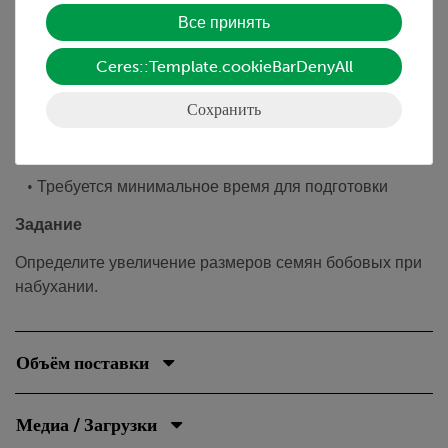
Все принять
Преимущества
• Эксперимент является частью набора по общей
Ceres::Template.cookieBarDenyAll
биологии
Сохранить
• С подробными дидактическими описаниями для
преподавателей и для учеников
• Требуется минимальное время для подготовки
Задание
Определите увеличение размеров семян бобовых при
набухании.
Объём поставки
Медиа / Загрузки