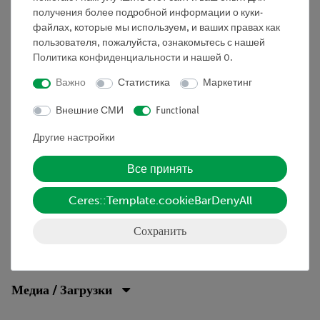
стружкой в тетрагидрофуране.
получения более подробной информации о куки-
файлах, которые мы используем, и ваших правах как
Получаем понятие о
пользователя, пожалуйста, ознакомьтесь с нашей
Получите понятие о
Политика конфиденциальности
и нашей
0
.
• н-пропилбромид
Важно
Статистика
Маркетинг
• магний
Внешние СМИ
Functional
• галоалканы
Другие настройки
• реактив Гриньяра
Все принять
• металлоорганические соединения
Ceres::Template.cookieBarDenyAll
Сохранить
Объём поставки
Медиа / Загрузки