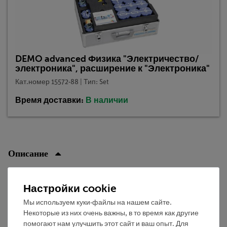
DEMO advanced Физика "Электричество/
электроника", расширение к "Электроника"
Кат.номер 15572-88 | Тип: Set
Время доставки:
В наличии
Описание
Принцип
Настройки cookie
Демонстрируется, что полупроводниковый диод
Мы используем куки-файлы на нашем сайте.
Некоторые из них очень важны, в то время как другие
проводит электрический ток только в одном
помогают нам улучшить этот сайт и ваш опыт. Для