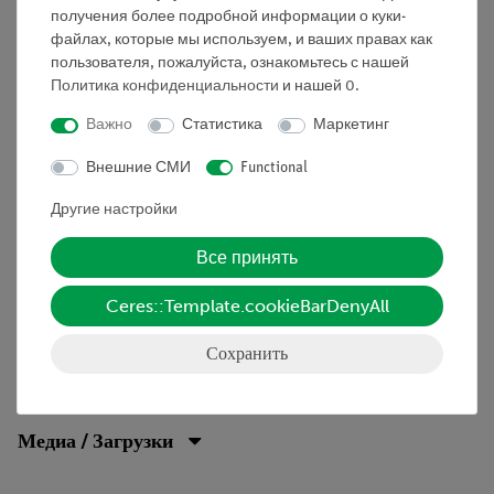
направлении.
получения более подробной информации о куки-
файлах, которые мы используем, и ваших правах как
Преимущества
пользователя, пожалуйста, ознакомьтесь с нашей
а • Понятная и быстрая настройка - нет
Политика конфиденциальности
и нашей
0
.
необходимости в дополнительных соединениях между
Важно
Статистика
Маркетинг
модульными блоками
Внешние СМИ
Functional
• Безопасность контактов соединения модульных
блоков благодаря пазл-системе
Другие настройки
• Нержавеющие позолоченные контакты
Все принять
Ceres::Template.cookieBarDenyAll
Сохранить
Объём поставки
Медиа / Загрузки