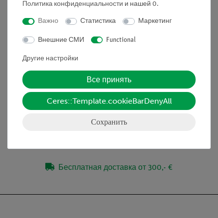
простота преподавания благодаря
Политика конфиденциальности
и нашей
0
.
использованию демонстрационной платы для
Важно
Статистика
Маркетинг
демонстрации
идеальное дополнение к аналоговым
Внешние СМИ
Functional
экспериментам студентов за счет прямого
Другие настройки
сравнения устройств
Все принять
Объём поставки
Ceres::Template.cookieBarDenyAll
Сохранить
Медиа / Загрузки
Бесплатная доставка от 300,- €