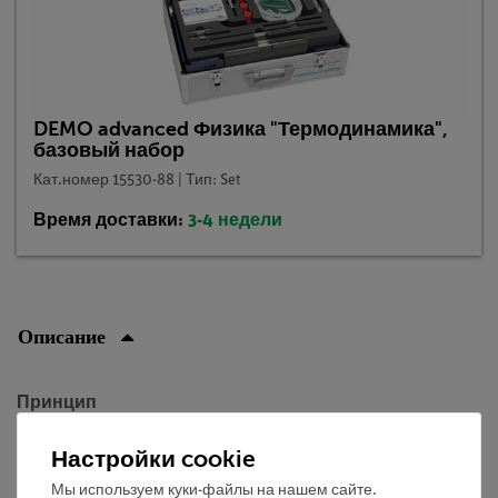
DEMO advanced Физика "Термодинамика",
базовый набор
Кат.номер 15530-88 | Тип: Set
Время доставки:
3-4 недели
Описание
Принцип
Нагревание объема воздуха может привести как к
Настройки cookie
увеличению объема, так и к увеличению давления.
Мы используем куки-файлы на нашем сайте.