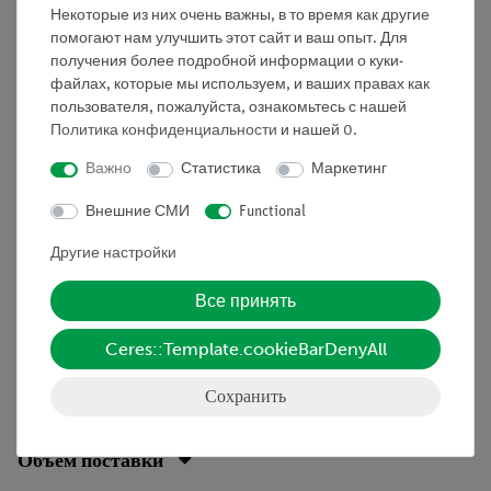
Изменение может быть показано с помощью
Некоторые из них очень важны, в то время как другие
манометра с подвижными рычагами. В этом
помогают нам улучшить этот сайт и ваш опыт. Для
эксперименте давление поддерживается постоянным,
получения более подробной информации о куки-
поэтому изменение термодинамического состояния
файлах, которые мы используем, и ваших правах как
является изобарным процессом.
пользователя, пожалуйста, ознакомьтесь с нашей
Политика конфиденциальности
и нашей
0
.
Преимущества
Важно
Статистика
Маркетинг
• Оптимизирован для демонстрационных
Внешние СМИ
Functional
экспериментов: преобразование из горизонтального в
вертикальное положение
Другие настройки
• Надежное крепление горелок и горячих сосудов
Все принять
• Стеклянное оборудование, уровни жидкости и
Ceres::Template.cookieBarDenyAll
текучие жидкости можно легко наблюдать на
однотонном фоне
Сохранить
Объём поставки