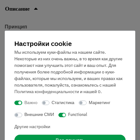
Описание
Принцип
В этом эксперименте исследуются условия, при
Настройки cookie
которых существует равновесие на колесе и оси.
Мы используем куки-файлы на нашем сайте.
Некоторые из них очень важны, в то время как другие
помогают нам улучшить этот сайт и ваш опыт. Для
Кроме того, изучается соотношение между силами,
получения более подробной информации о куки-
расстояниями и радиусами на колесе и оси.
файлах, которые мы используем, и ваших правах как
пользователя, пожалуйста, ознакомьтесь с нашей
Преимущества
Политика конфиденциальности
и нашей
0
.
• Оптимизирован для демонстрационных
Важно
Статистика
Маркетинг
экспериментов: преобразование из горизонтального в
Внешние СМИ
Functional
вертикальное положение
Другие настройки
• Очень хорошая видимость: большие устройства
легко наблюдать на однотонном фоне