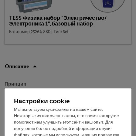
TESS Физика набор "Электричество/
Электроника 1",базовый набор
Кат.номер 25264-88D | Тип: Set
Описание
Принцип
Изучая закон Ома учащиеся уже узнали, что
Настройки cookie
металлические проводники, как правило, имеют
Мы используем куки-файлы на нашем сайте.
сопротивление, которое увеличивается с ростом
Некоторые из них очень важны, в то время как другие
температуры.
помогают нам улучшить этот сайт и ваш опыт. Для
получения более подробной информации о куки-
Теперь они должны обнаружить, что для NTC-
файлах, которые мы используем, и ваших правах как